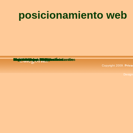
posicionamiento web
Categorias
Inicio
Ahorre dinero!
Detectar fugas de agua
Perdida de Agua Fugas
Llame Ahora
Fugas de Agua Tarifas
Fugas de Agua Trabajos Realizados
Fugas de Agua Madrid
Fugas de Agua Calefacción
Fugas de Agua Hogar
Fugas de Agua Red contra Incendios
Fugas de Agua Jardines
Fugas de Agua Piscinas
Fugas de Agua en Calles
Fugas de Agua - Contactenos
Garantia
Web Amigas
Blog
Copyright 2009.
Priva
Desig