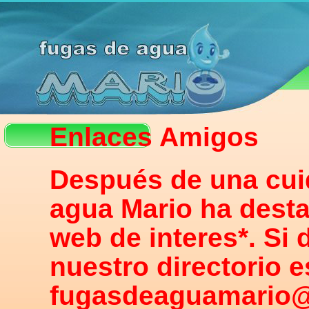
Enlaces Amigos
Después de una cui
agua Mario ha desta
web de interes*. Si 
nuestro directorio e
fugasdeaguamario@